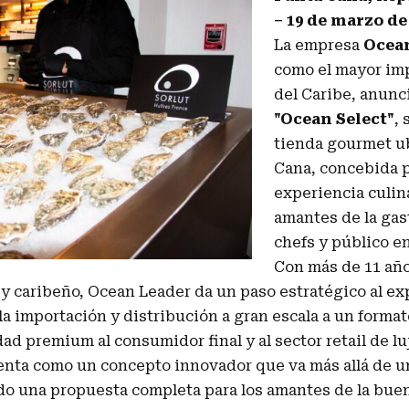
– 19 de marzo de
La empresa
Ocea
como el mayor im
del Caribe, anunci
"Ocean Select"
,
tienda gourmet u
Cana, concebida p
experiencia culina
amantes de la gas
chefs y público en
Con más de 11 año
 caribeño, Ocean Leader da un paso estratégico al ex
a importación y distribución a gran escala a un forma
ad premium al consumidor final y al sector retail de lu
enta como un concepto innovador que va más allá de u
ndo una propuesta completa para los amantes de la bue