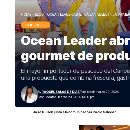
HOME
»
BLOG
»
OCEAN LEADER ABRE "OCEAN SELECT", LA PRIM
GENERALES
Ocean Leader abre
gourmet de produ
El mayor importador de pescado del Caribe 
una propuesta que combina frescura, gastr
By
RAQUEL SALAS DE DÍAZ
Published: marzo 20, 2026
Last updated: marzo 20, 2026 10:00 pm
José Guillén junto a la comunicadora Rocio Salcedo.