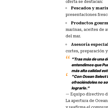
oferta se destacan:
Pescados y maris
presentaciones fresca
Productos gourm
marinas, aceites de a
del mar.
Asesoría especia
cortes, preparación 
"Tras más de una dé
entendimos que Pun
más alta calidad es
"Con Ocean Select b
ofreciéndoles no so
lograrlo."
— Equipo directivo 
La apertura de Ocean 
y reafirma el comprom