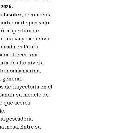
 2026.
n Leader
, reconocida
portador de pescado
ó la apertura de
 su nueva y exclusiva
bicada en Punta
ara ofrecer una
ria de alto nivel a
tronomía marina,
 general.
s de trayectoria en el
pandir su modelo de
to que acerca
jo.
na pescadería
na mesa. Entre su