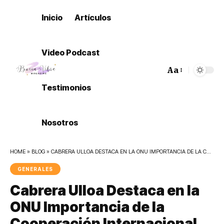
Inicio
Artículos
Video Podcast
Aa
Font
Testimonios
Resizer
Nosotros
HOME
»
BLOG
»
CABRERA ULLOA DESTACA EN LA ONU IMPORTANCIA DE LA COOPERACIÓN INTERNACIONAL EN LA LUCHA ANTIDROGAS Y ANTICORRUPCIÓN
GENERALES
Cabrera Ulloa Destaca en la
ONU Importancia de la
Cooperación Internacional