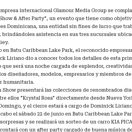
mpresa internacional Glamour Media Group se complac
Show & After Party", un evento que tiene como objeti
es Dominicana, una entidad sin fines de lucro que tra
, brindándoles asistencia en sus tres sucursales ubic
üey.
do en Batu Caribbean Lake Park, el reconocido empresa
k Liriano dio a conocer todos los detalles de esta pri
 que será una noche cargada de esplendor, creatividad 
dos diseñadores, modelos, empresarios y miembros de
r humanitaria.
n Show presentará las colecciones de renombrados di
tre ellos "Krystal Rosa" directamente desde Nueva York
Domingo, y el cierre estará a cargo de Dominick Liriano
a cabo el sábado 22 de junio en Batu Caribbean Lake Park
orpresas y se realizará un sorteo de un carro KIA PIC
contará con un after party cargado de buena música d