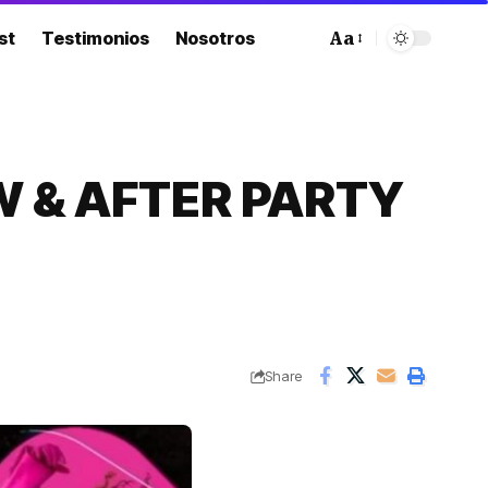
st
Testimonios
Nosotros
Aa
Font
Resizer
W & AFTER PARTY
Share