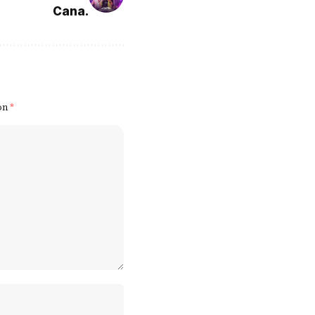
Cana.
on
*