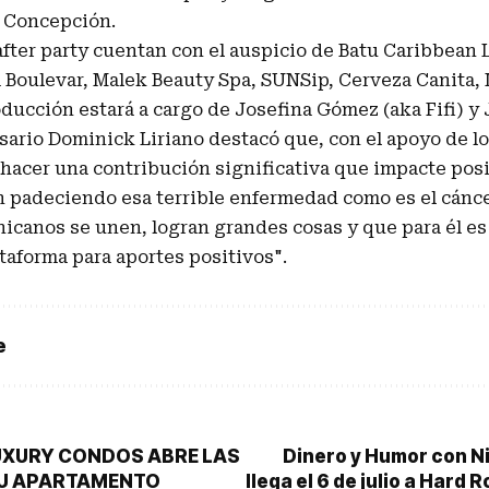
s Concepción.
after party cuentan con el auspicio de Batu Caribbean L
a Boulevar, Malek Beauty Spa, SUNSip, Cerveza Canita,
ducción estará a cargo de Josefina Gómez (aka Fifi) y
ario Dominick Liriano destacó que, con el apoyo de lo
 hacer una contribución significativa que impacte pos
n padeciendo esa terrible enfermedad como es el cánce
canos se unen, logran grandes cosas y que para él es g
taforma para aportes positivos".
e
UXURY CONDOS ABRE LAS
Dinero y Humor con Ni
SU APARTAMENTO
llega el 6 de julio a Hard